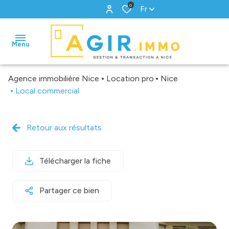
0
Fr
Menu
Agence immobilière Nice
Location pro
Nice
accueil
Local commercial
ventes
Retour aux résultats
locations
gestion
Télécharger la fiche
biens
Partager ce bien
vendus
estimation