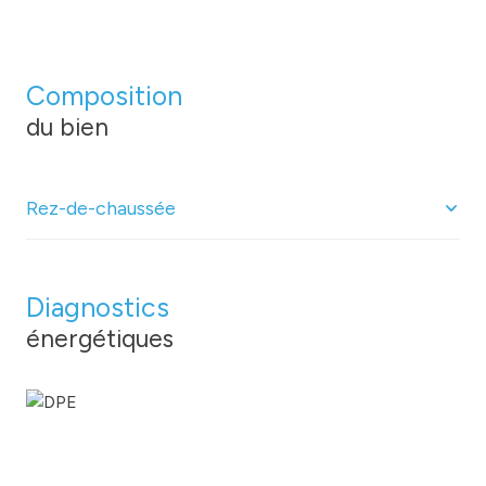
Composition
du bien
Rez-de-chaussée
WC
1.02 m²
Diagnostics
salle
37.18 m²
énergétiques
salle
20.68 m²
accueil
m²