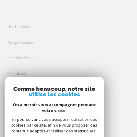
Nos honoraires
Nos partenaires
Mentions légales
Plan du site
Comme beaucoup, notre site
Admin
utilise les cookies
On aimerait vous accompagner pendant
Politique RGPD
votre visite.
En poursuivant, vous acceptez l'utilisation des
Cookies
cookies par ce site, afin de vous proposer des
contenus adaptés et réaliser des statistiques !