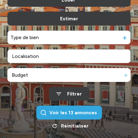
De l'immo pro
Estimer
à l'année
De l'immo pro
Type de bien
Budget
Filtrer
Voir les
13
annonces
Réinitialiser