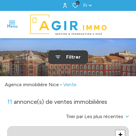
0
Fr
Menu
accueil
Filtrer
ventes
locations
Agence immobilière Nice
Vente
gestion
11
annonce(s) de ventes immobilières
biens
vendus
Trier par Les plus récentes
estimation
+