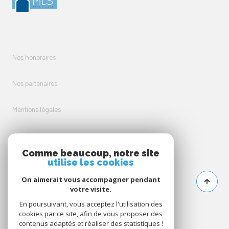
Nos honoraires
Nos partenaires
Mentions légales
Plan du site
Comme beaucoup, notre site
utilise les cookies
Admin
On aimerait vous accompagner pendant
Politique RGPD
votre visite.
En poursuivant, vous acceptez l'utilisation des
cookies par ce site, afin de vous proposer des
Cookies
contenus adaptés et réaliser des statistiques !