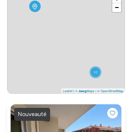
MONGARAGENVILLE
−
contact
10
Leaflet
|
©
Maps
|
© OpenStreetMap
Jawg
Nouveauté