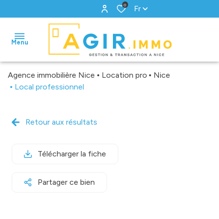
0
Fr
Menu
Agence immobilière Nice
Location pro
Nice
accueil
Local professionnel
ventes
Retour aux résultats
locations
gestion
Télécharger la fiche
biens
Partager ce bien
vendus
estimation