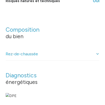
Risques natures et techniques
OUI
Composition
du bien
Rez-de-chaussée
bureau
37.18 m²
Diagnostics
WC
1.02 m²
énergétiques
bureau
20.68 m²