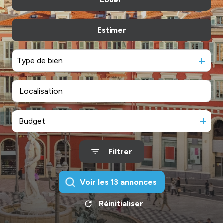
De l'immo pro
Estimer
à l'année
De l'immo pro
Type de bien
Budget
Filtrer
Voir les
13
annonces
Réinitialiser