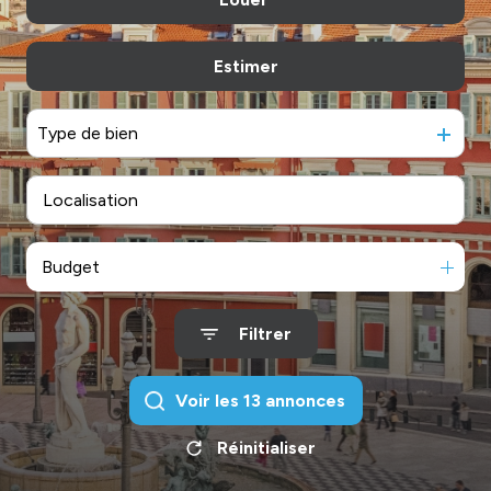
De l'immo pro
Estimer
à l'année
De l'immo pro
Type de bien
Budget
Filtrer
Voir les
13
annonces
Réinitialiser