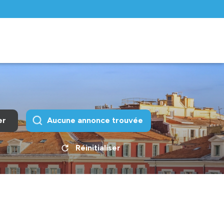
er
Aucune annonce trouvée
Réinitialiser