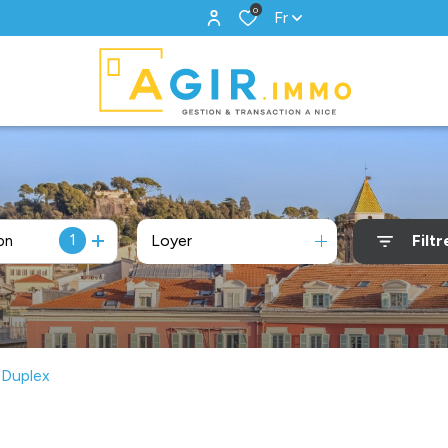
0
Fr
1
Loyer
Filtr
on
Duplex