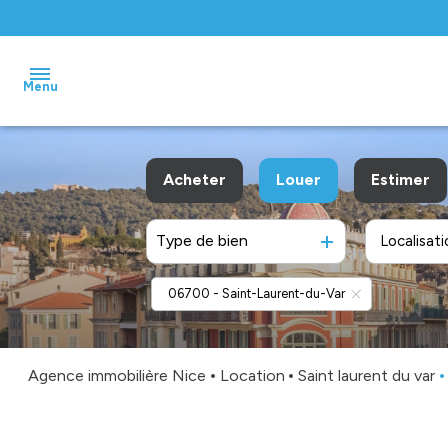
Menu
accueil
Acheter
Louer
Estimer
ventes
Type de bien
Localisati
De l'ancien
à l'année
locations
De l'immo pro
De l'immo pro
06700 - Saint-Laurent-du-Var
gestion
biens
vendus
Agence immobilière Nice
Location
Saint laurent du var
estimation