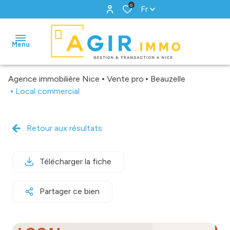
0
Fr
Menu
Agence immobilière Nice
Vente pro
Beauzelle
accueil
Local commercial
ventes
Retour aux résultats
locations
gestion
Télécharger la fiche
biens
Partager ce bien
vendus
estimation