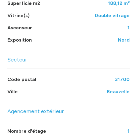
Superficie m2
188,12 m²
obtenir plus d’informations ou étudier votre
implantation.
Vitrine(s)
double vitrage
Ascenseur
1
Exposition
Nord
Secteur
Code postal
31700
Ville
Beauzelle
Agencement extérieur
Nombre d'étage
1