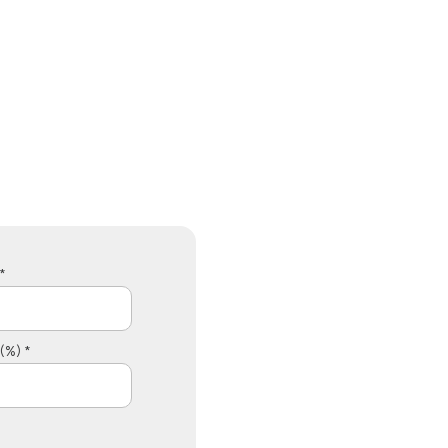
*
 (%) *