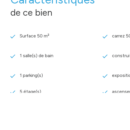
de ce bien
Surface 50 m²
carrez 5
1 salle(s) de bain
construi
1 parking(s)
expositi
5 étage(s)
ascense
terrasse
interph