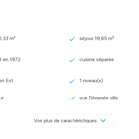
0,33 m²
séjour 19,65 m²
t en 1972
cuisine séparée
on Est
1 niveau(x)
ur
vue Dégagée ville
one
quartier cessole
Voir plus de caractéristiques