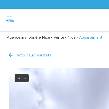
Menu
Agence immobilière Nice
Vente
Nice
Appartement
accueil
ventes
Retour aux résultats
locations
gestion
Vendu
biens
vendus
estimation