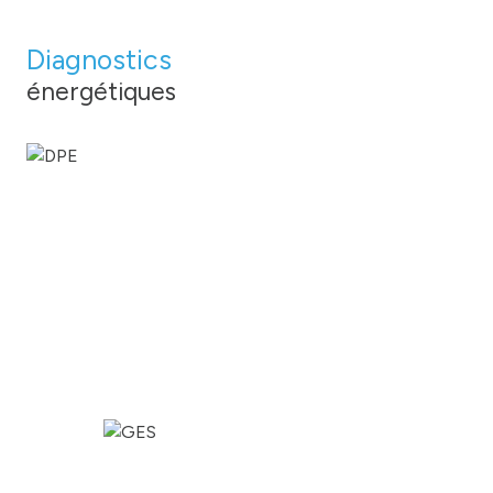
cuisine séparée (équipée)
Diagnostics
énergétiques
Chauffage central : radiateur (autre)
exposition Est
1 niveau(x)
5ème étage
8 étage(s)
ascenseur
vue dégagée ville collines