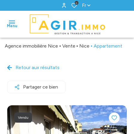
0
Fr
Menu
Agence immobilière Nice
Vente
Nice
Appartement
accueil
ventes
Retour aux résultats
locations
Partager ce bien
gestion
biens
vendus
Vendu
estimation