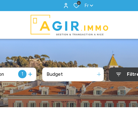
0
Fr
1
Budget
Filtr
on