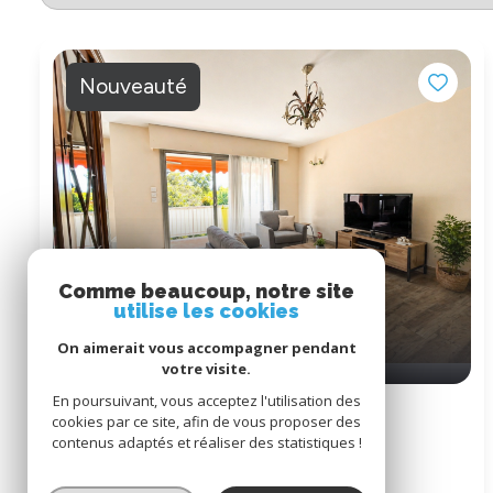
Nouveauté
Comme beaucoup, notre site
utilise les cookies
On aimerait vous accompagner pendant
votre visite.
En poursuivant, vous acceptez l'utilisation des
Appartement 4 pièce(s)
cookies par ce site, afin de vous proposer des
3 chambre(s)
86.65 m²
contenus adaptés et réaliser des statistiques !
Gap (05000)