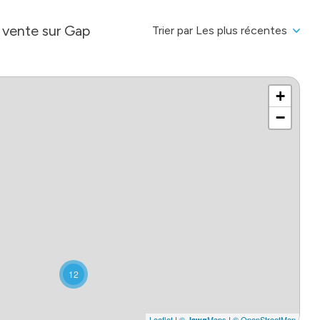
 vente sur Gap
Trier par Les plus récentes
+
−
12
Leaflet
|
©
Maps
|
© OpenStreetMap