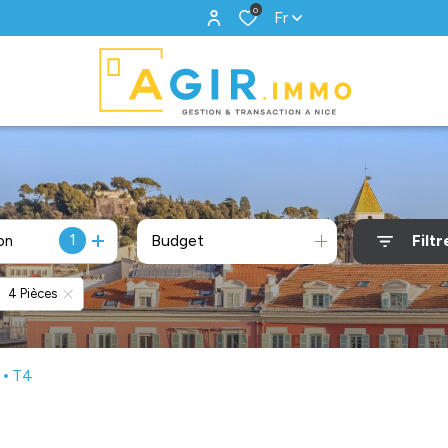
0
Fr
1
Budget
Filtr
on
4 Pièces
T4