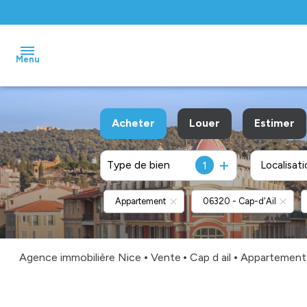
Menu
accueil
Acheter
Louer
Estimer
ventes
Type de bien
1
Localisati
De l'ancien
à l'année
locations
De l'immo pro
De l'immo pro
Appartement
06320 - Cap-d'Ail
gestion
biens
vendus
Agence immobilière Nice
Vente
Cap d ail
Appartement
estimation