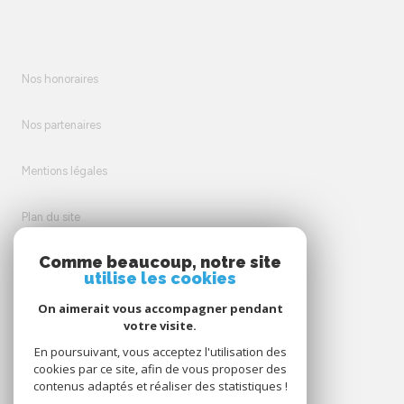
Nos honoraires
Nos partenaires
Mentions légales
Plan du site
Comme beaucoup, notre site
Admin
utilise les cookies
On aimerait vous accompagner pendant
Politique RGPD
votre visite.
En poursuivant, vous acceptez l'utilisation des
Cookies
cookies par ce site, afin de vous proposer des
contenus adaptés et réaliser des statistiques !