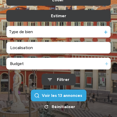
De l'immo pro
Estimer
à l'année
De l'immo pro
Type de bien
Budget
Filtrer
Voir les
13
annonces
Réinitialiser